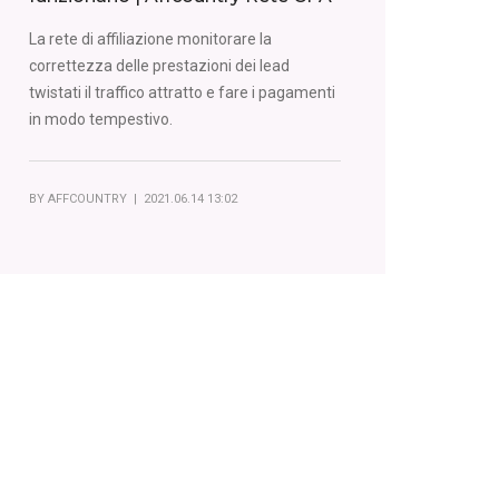
La rete di affiliazione monitorare la
correttezza delle prestazioni dei lead
twistati il traffico attratto e fare i pagamenti
in modo tempestivo.
BY
AFFCOUNTRY
| 2021.06.14 13:02