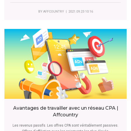
BY
AFFCOUNTRY
| 2021.09.23 10:16
Avantages de travailler avec un réseau CPA |
Affcountry
Les revenus passifs. Les offres CPA sont véritablement passives.