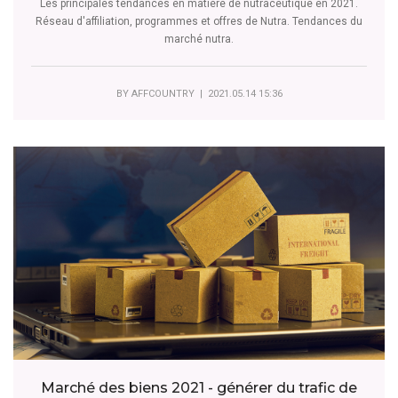
Les principales tendances en matière de nutraceutique en 2021.
Réseau d'affiliation, programmes et offres de Nutra. Tendances du
marché nutra.
BY
AFFCOUNTRY
| 2021.05.14 15:36
Marché des biens 2021 - générer du trafic de