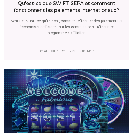
Qu'est-ce que SWIFT, SEPA et comment
fonctionnent les paiements internationaux?
SWIFT et SEPA - ce qu'ils sont, comment effectuer des paiements et
économiser de l'argent sur les commissions | Affcountry
programme d'affiliation
BY
AFFCOUNTRY
| 2021.06.08 14:15