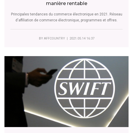
manière rentable
Principales tendances du commerce électronique en 2021. Réseau
d'affiliation de commerce électronique, programmes et offres.
BY
AFFCOUNTRY
| 2021.05.14 16:37