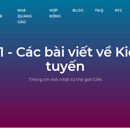
NHÀ
HỢP
BLOG
FAQ
KYC
B
QUẢNG
ĐỒNG
CÁO
 - Các bài viết về K
tuyến
Thông tin mới nhất từ ​​thế giới CPA