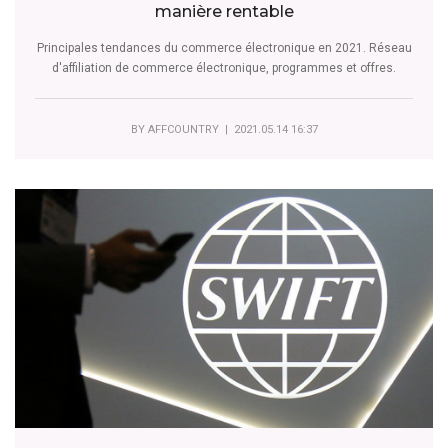
manière rentable
Principales tendances du commerce électronique en 2021. Réseau
d'affiliation de commerce électronique, programmes et offres.
BY
AFFCOUNTRY
| 2021.05.14 16:37