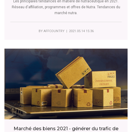
Les principales tendances en matière de nutraceutique en 2021.
Réseau d'affiliation, programmes et offres de Nutra. Tendances du
marché nutra.
BY
AFFCOUNTRY
| 2021.05.14 15:36
Marché des biens 2021 - générer du trafic de