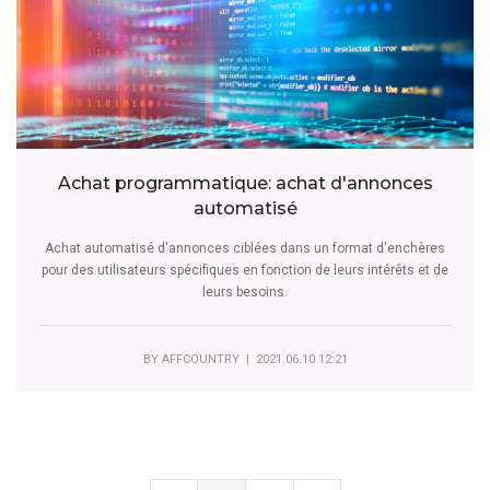
Achat programmatique: achat d'annonces
automatisé
Achat automatisé d'annonces ciblées dans un format d'enchères
pour des utilisateurs spécifiques en fonction de leurs intérêts et de
leurs besoins.
BY
AFFCOUNTRY
| 2021.06.10 12:21