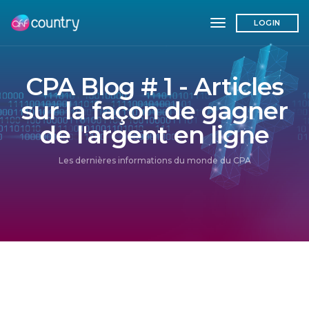
toggle navigatio
LOGIN
CPA Blog # 1 - Articles
sur la façon de gagner
de l'argent en ligne
Les dernières informations du monde du CPA