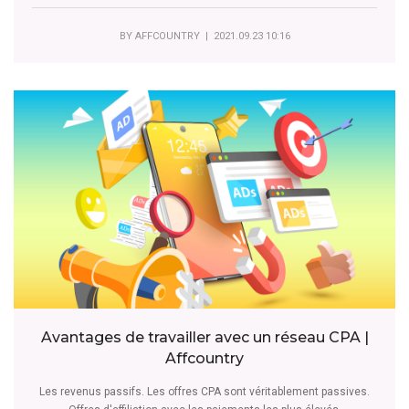
BY
AFFCOUNTRY
| 2021.09.23 10:16
Avantages de travailler avec un réseau CPA |
Affcountry
Les revenus passifs. Les offres CPA sont véritablement passives.