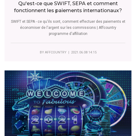
Qu'est-ce que SWIFT, SEPA et comment
fonctionnent les paiements internationaux?
SWIFT et SEPA - ce qu'ils sont, comment effectuer des paiements et
économiser de l'argent sur les commissions | Affcountry
programme d'affiliation
BY
AFFCOUNTRY
| 2021.06.08 14:15