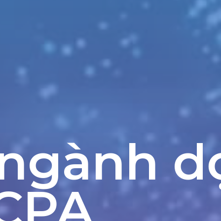
 ngành d
CPA