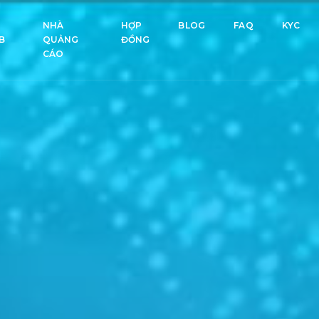
NHÀ
HỢP
BLOG
FAQ
KYC
B
QUẢNG
ĐỒNG
CÁO