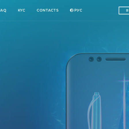
FAQ
KYC
CONTACTS
РУC
В