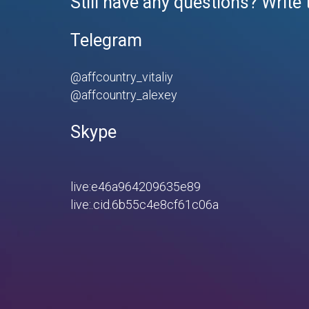
Still have any questions? Write 
Telegram
@affcountry_vitaliy
@affcountry_alexey
Skype
live:e46a964209635e89
live:.cid.6b55c4e8cf61c06a