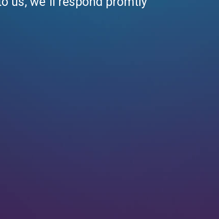
to us, we`ll respond promtly