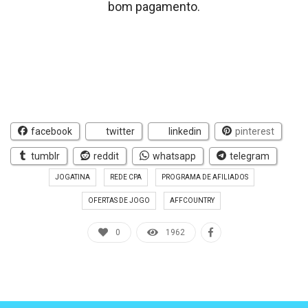
bom pagamento.
facebook
twitter
linkedin
pinterest
tumblr
reddit
whatsapp
telegram
JOGATINA
REDE CPA
PROGRAMA DE AFILIADOS
OFERTAS DE JOGO
AFFCOUNTRY
0
1962