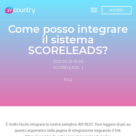
toggle navigation
ACCEDI
Come posso integrare
il sistema
SCORELEADS?
2021.05.25 19:00
SCORELEADS
|
FAQ
È molto facile integrare la nostra semplice API REST. Puoi leggere di più su
questo argomento nella pagina di integrazione seguendo il link: