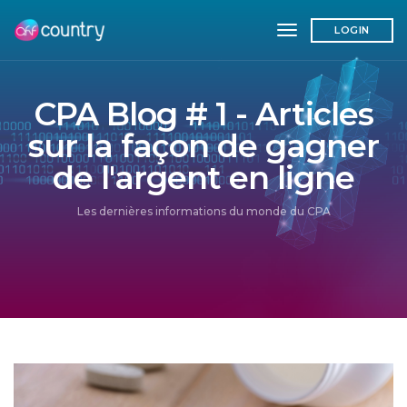
toggle navigatio
LOGIN
CPA Blog # 1 - Articles
sur la façon de gagner
de l'argent en ligne
Les dernières informations du monde du CPA