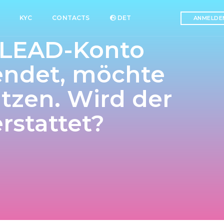
KYC
CONTACTS
DET
ANMELDE
ELEAD-Konto
endet, möchte
tzen. Wird der
rstattet?