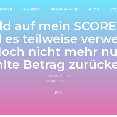
ASTER
INSERENT
VEREINBARUNG
BLOG
FAQ
eld auf mein SCOR
 es teilweise verw
doch nicht mehr nu
lte Betrag zurücke
2021.05.25 19:37
SCORELEADS
|
FAQ