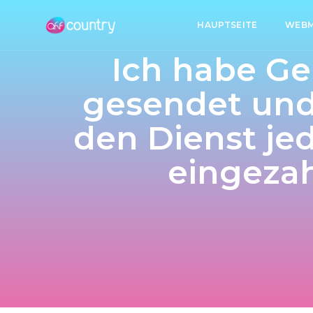
HAUPTSEITE
WEBM
Ich habe G
gesendet und
den Dienst je
eingezah