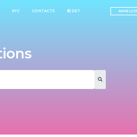
KYC
CONTACTS
DET
ANMELDE
tions