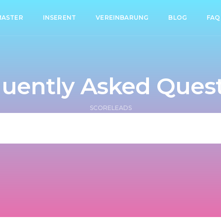
ASTER
INSERENT
VEREINBARUNG
BLOG
FAQ
uently Asked Ques
SCORELEADS