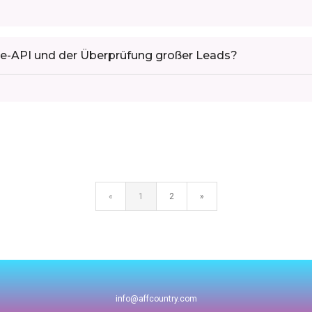
ive-API und der Überprüfung großer Leads?
«
1
2
»
info@affcountry.com