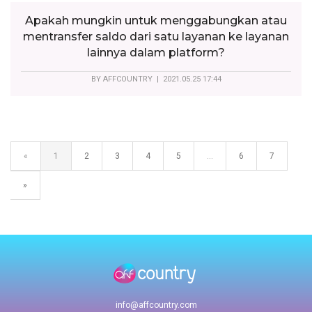
Apakah mungkin untuk menggabungkan atau
mentransfer saldo dari satu layanan ke layanan
lainnya dalam platform?
BY
AFFCOUNTRY
| 2021.05.25 17:44
«
1
2
3
4
5
...
6
7
»
info@affcountry.com