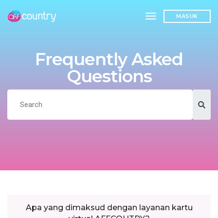
toggle navigatio
MASUK
Frequently Asked
Questions
Apa yang dimaksud dengan layanan kartu