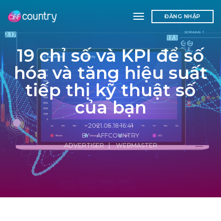
toggle navigation
ĐĂNG NHẬP
19 chỉ số và KPI để số
hóa và tăng hiệu suất
tiếp thị kỹ thuật số
của bạn
2021.05.18 16:41
BY AFFCOUNTRY
ADVERTISER
|
WEBMASTER