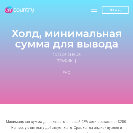
toggle navigatio
ВХОД
Холд, минимальная
сумма для вывода
2021.05.21 19:45
ТРАФИК
|
FAQ
Минимальная сумма для выплаты в нашей CPA сети составляет $250.
На первую выплату действует холд. Срок холда индивидуален и