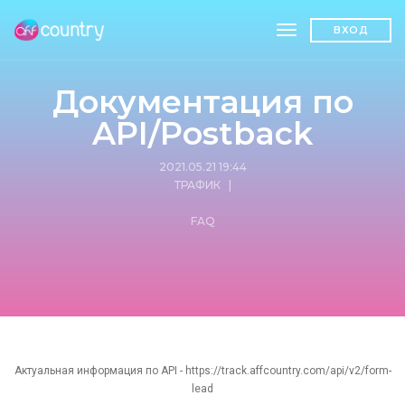
toggle navigatio
ВХОД
Документация по
API/Postback
2021.05.21 19:44
ТРАФИК
|
FAQ
Актуальная информация по API -
https://track.affcountry.com/api/v2/form-
lead