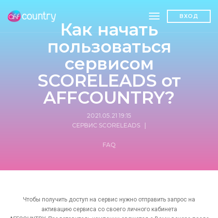
toggle navigatio
ВХОД
Как начать
пользоваться
сервисом
SCORELEADS от
AFFCOUNTRY?
2021.05.21 19:15
СЕРВИС SCORELEADS
|
FAQ
Чтобы получить доступ на сервис нужно отправить запрос на
активацию сервиса со своего личного кабинета