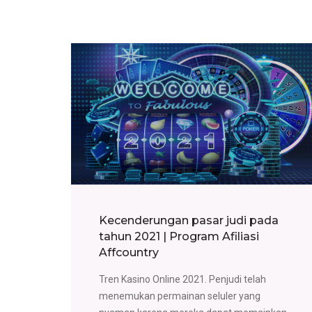
Kecenderungan pasar judi pada
tahun 2021 | Program Afiliasi
Affcountry
Tren Kasino Online 2021. Penjudi telah
menemukan permainan seluler yang