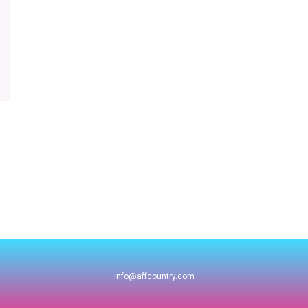
info@affcountry.com