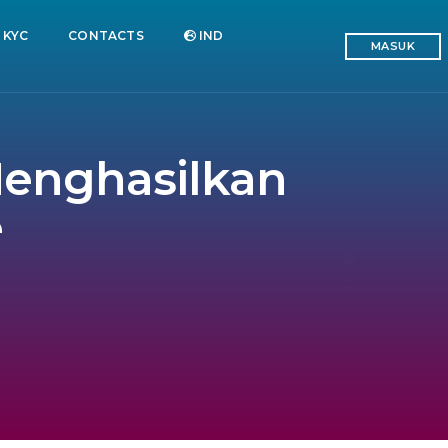
KYC
CONTACTS
IND
MASUK
 Menghasilkan
e