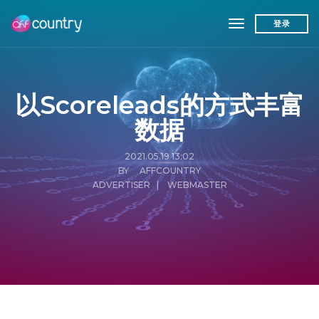
toggle navigat
登录
以Scoreleads的方式丰富
数据
2021.05.19 13:02
BY AFFCOUNTRY
ADVERTISER
|
WEBMASTER