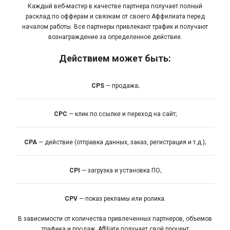
Каждый веб-мастер в качестве партнера получает полный
расклад по офферам и связкам от своего Аффилиата перед
началом работы. Все партнеры привлекают трафик и получают
вознаграждение за определенное действие.
Действием может быть:
CPS
— продажа;
CPC
— клик по ссылке и переход на сайт;
CPA
— действие (отправка данных, заказ, регистрация и т.д.);
CPI
— загрузка и установка ПО;
CPV
— показ рекламы или ролика.
В зависимости от количества привлеченных партнеров, объемов
трафика и продаж, Affiliate получает свой процент