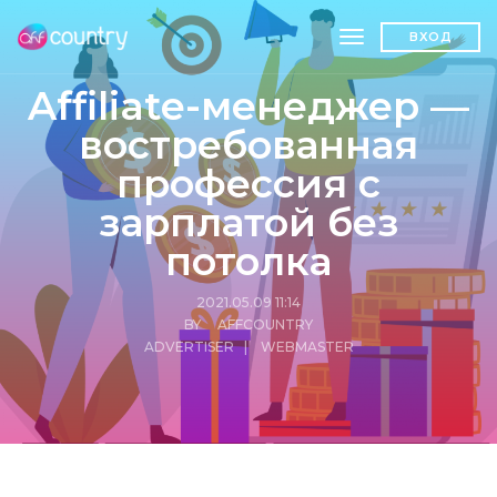
toggle navigatio
ВХОД
Affiliate-менеджер —
востребованная
профессия с
зарплатой без
потолка
2021.05.09 11:14
BY AFFCOUNTRY
ADVERTISER
|
WEBMASTER