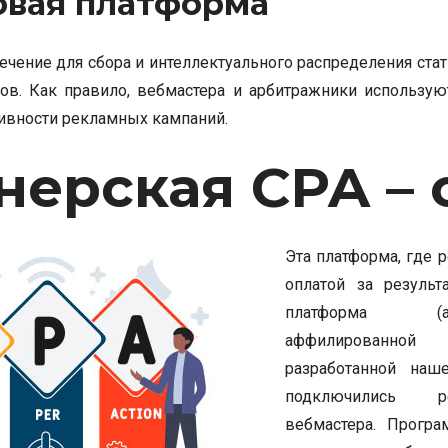
овая платформа
чение для сбора и интеллектуального распределения стат
ов. Как правило, вебмастера и арбитражники использую
ивности рекламных кампаний.
нерская CPA – 
Эта платформа, где 
оплатой за результ
платформа (
аффилированн
разработанной наш
подключились р
вебмастера. Програ