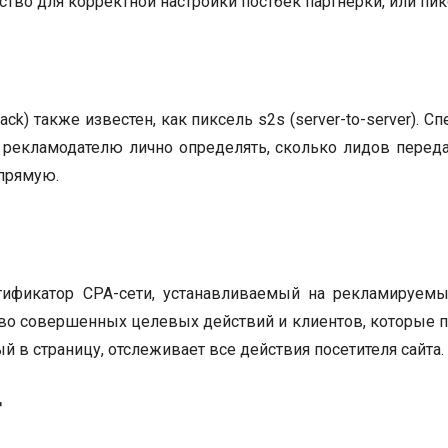
тво для корректной настройки постбек партнерки, или пик
ack) также известен, как пиксель s2s (server-to-server). 
 рекламодателю лично определять, сколько лидов переда
апрямую.
тификатор CPA-сети, устанавливаемый на рекламируемы
во совершенных целевых действий и клиентов, которые пр
й в страницу, отслеживает все действия посетителя сайта.
r