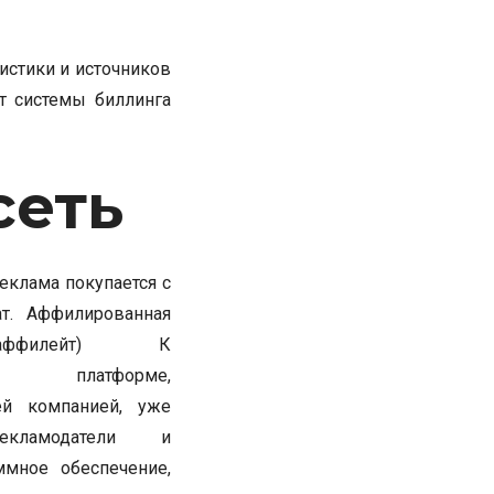
истики и источников
т системы биллинга
сеть
реклама покупается с
ат. Аффилированная
аффилейт) К
ой платформе,
ей компанией, уже
екламодатели и
ммное обеспечение,