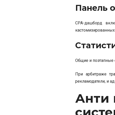
Панель о
CPA-дашборд вкл
кастомизированных
Статист
Общие и поэтапные о
При арбитраже тр
рекламодатели, и ад
Анти
систе