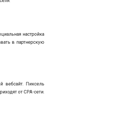
селя.
Специальная настройка
вать в партнерскую
й вебсайт. Пиксель
иходят от CPA-сети.