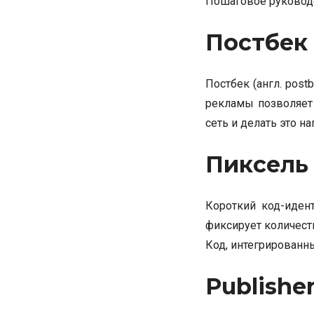
Пошаговое руководс
Постбек
Постбек (англ. postb
рекламы позволяет
сеть и делать это н
Пиксель
Короткий код-иден
фиксирует количест
Код, интегрированны
Publishe