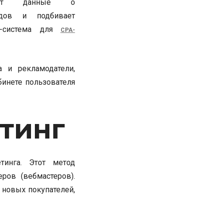
рает данные о
идов и подбивает
нг-система для
CPA-
 и рекламодатели,
инете пользователя
тинг
тинга. Этот метод
ров (вебмастеров).
 новых покупателей,