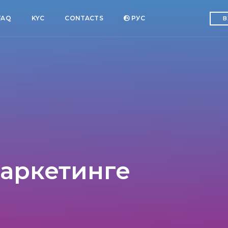
FAQ
KYC
CONTACTS
РУC
В
аркетинге