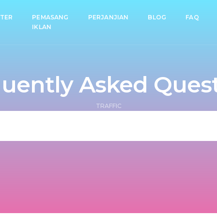
TER
PEMASANG
PERJANJIAN
BLOG
FAQ
IKLAN
uently Asked Ques
TRAFFIC