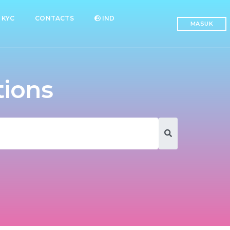
KYC
CONTACTS
IND
MASUK
tions