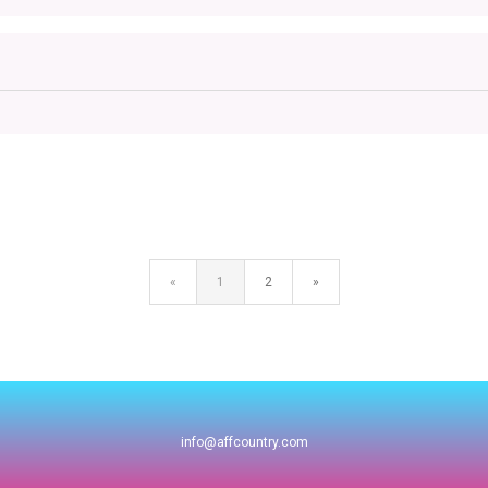
«
1
2
»
info@affcountry.com