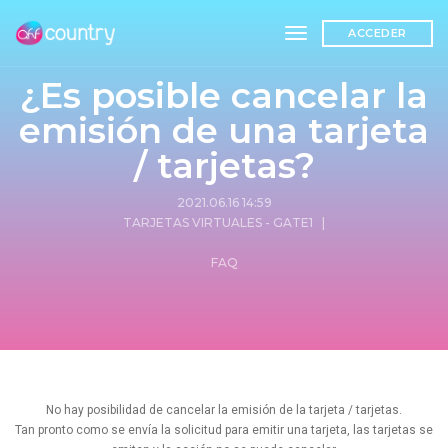
toggle navigation
ACCEDER
¿Es posible cancelar la
emisión de una tarjeta
/ tarjetas?
2021.06.16 14:59
TARJETAS VIRTUALES - GATE1
|
FAQ
No hay posibilidad de cancelar la emisión de la tarjeta / tarjetas.
Tan pronto como se envía la solicitud para emitir una tarjeta, las tarjetas se