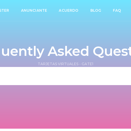
STER
ANUNCIANTE
ACUERDO
BLOG
FAQ
uently Asked Ques
TARJETAS VIRTUALES - GATE1