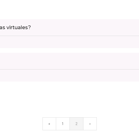
as virtuales?
«
1
2
»