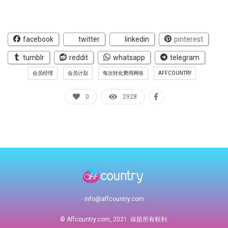
facebook
twitter
linkedin
pinterest
tumblr
reddit
whatsapp
telegram
会员经理
会员计划
每次转化费用网络
AFFCOUNTRY
0
2928
info@affcountry.com
© Affcountry.com, 2021. 保留所有权利.