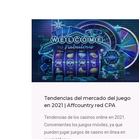
Tendencias del mercado del juego
en 2021 | Affcountry red CPA
Tendencias de los casinos online en 2021.
Convenientes los juegos móviles, ya que
pueden jugar juegos de casino en línea en