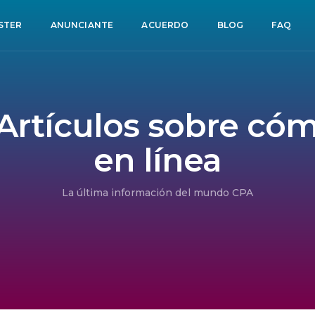
STER
ANUNCIANTE
ACUERDO
BLOG
FAQ
 Artículos sobre có
en línea
La última información del mundo CPA