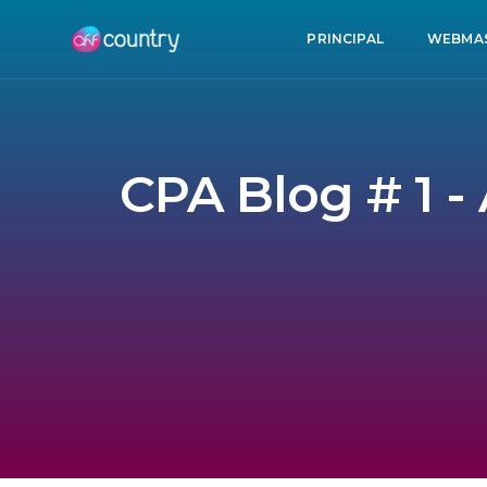
PRINCIPAL
WEBMA
CPA Blog # 1 -